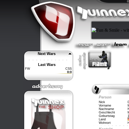
Next Wars
Last Wars
FW
CSS
0:0
Person
Nick
Vorname
Nachname
Geschlecht
M
Geburtstag
1
Land
Wohnort
H