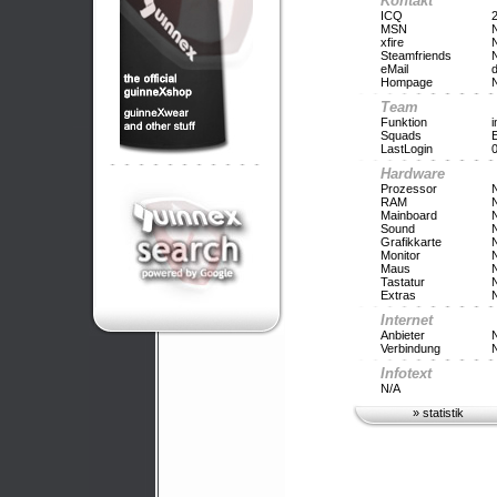
Kontakt
ICQ
MSN
xfire
Steamfriends
eMail
Hompage
Team
Funktion
i
Squads
LastLogin
0
Hardware
Prozessor
RAM
Mainboard
Sound
Grafikkarte
Monitor
Maus
Tastatur
Extras
Internet
Anbieter
Verbindung
Infotext
N/A
»
statistik